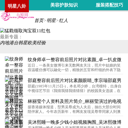
美容护肤知识
服装搭配技巧
明星八卦
首页
>
明星
>
红人
最新专题：
内地
港台
韩星
欧美
经验
纹身师卓一整容前后照片对比素颜_卓一扒皮微
近日，一条美女微博引来无数网友关注，照片中姑娘的笑
博男友不雅艳照片
容温暖仿佛可以融化一切，精致的五官和纤细的外表下隐
藏着一颗叛逆不安的心。不过，其照片形似陈冠希，也遭
网友热议。…
邵庭整容前后照片对比素颜眼睛_李宗瑞邵庭男
邵庭(1985年11月25日-)，本名邓少婷，台湾模特，出身自
友凸点不雅艳照片全集
中视综艺节目《我猜我猜我猜猜猜》的校园美女选拔，在
中天综合台的全民最大党节目中以模仿光阴的故事中的角
色孙一美而走红。…
林丽莹个人资料及照片简介_林丽莹演过的电视
据香港媒体报道，型男吴尊成为人夫后，抽出大部分时间
剧_吴尊老婆美翻了
陪伴家人。今年农历新年，有网友发现吴尊带同家人到澳
洲墨尔本旅行，连一向未有公开场合露面的太太亦有同
行。网友还大赞吴太身材高瘦，够靓够上镜！…
吴沐熙睡一晚多少钱小姐视频胸围_吴沐熙微博
吴沐熙睡一晚多少钱？吴沐熙男朋友是谁？吴沐熙个人资