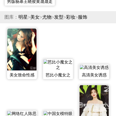
男版杨幂王晓俊黄晟晟走
红 90后小鲜肉撞脸杨幂私
图库：
明星
>
美女
>
尤物
>
发型
>
彩妆
>
服饰
照曝光(组图)
美女致命性感
芭比小魔女之
高清美女诱惑
诱惑
之