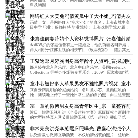
男友不雅艳照片全集
料及胸围
吴沐熙，1995年3月25日出生，天津人，央广华文
（北京）文化传媒有限公司艺人。95后平面模特、演员、
网络红人大美兔冯倩黄瓜中子大小姐_冯倩男友
美女足彩分析师。 1/4中俄混血儿，2011年成功考上中国
冯倩，女，是网络红人“兔大小姐”的真名，上海市城中高
不雅艳照片全集
戏曲学院附中（表演系），在校期间成绩优异。…
级中学 职业：服饰模特 毕业院校： 上海戏剧学院07届；
86年7月出生江西女孩卡叽布衣因今年3月7日开始在猫扑
论坛发布个人靓照和心情而走红网络，至今其发布的一个
张嘉佳前妻薛婧个人资料微博照片_张嘉佳薛婧
网帖访问量达200 多万。…
今年35岁的张嘉佳曾有过一段婚史，他的前妻名叫薛婧，
求婚视频_为什么离婚?
两人相识于江苏卫视的相亲节目《欢喜冤家》，随后其更
在节目中求婚抱得美人归，不过两人的婚姻仅维持了一年
便宣告结束。…
王紫逸郎月婷胸围身高年龄个人资料_盲探剧照
郎月婷在北京音乐厅、北京中山音乐堂、美国Frederick
钟汉良携手杜女郎
Collections 等举办多场独奏音乐会，2009年应邀参加“第
24届哈尔滨世界大学生冬季运动会”开幕式演出，参加
2009年中央电视台元旦晚会。她还多次与著名小提琴家吕
童小芯被好多人草果男友不雅艳照片视频_童小
思清合作。…
来自云南昆明的哈尼族姑娘，名叫童小芯。童颜巨乳的
芯上帝宠儿的im胸围微博
她，陆续地上传了一些她日常生活的自拍照，而且这些照
片，根据最新鉴定的结果…
宗一童的微博男友身高青年医生_宗一童整容前
近日，旅游卫视引进《全美超模大赛》原版版权全新制作
后照片对比素颜
的大型模特真人秀节目旅游卫视《第一超模》播出了第一
期。第一期节目中强大的话题性给观众们留下了深刻的印
象…
非常完美洪尧李蒽熙床照曝光_曹赢心洪尧个人
洪尧曹赢心微博互动频繁，不仅晒情侣装的照片，还晒出
资料微博是谁?