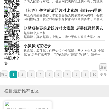
了两人的情侣对戒。。引发网友洪尧粉丝的不满，对她展
开了攻击，虽然被骂，但曹赢心并没有做出什么回应。此
次，洪尧李蒽熙Danae亲密照曝光，引发网友热议。…
《郝静》整容前后照片对比素颜_郝静sevi男朋
网上流传郝静整容，早前郝静接受网易游戏采访时，有被
友不雅艳照片全集
问到模特这一职业对相貌和身材都有很高的要求，你会依
靠整容来让自己更上镜吗？郝静表示不依靠，自信的女生
才最美。…
赵馨姬整容前后照片对比素颜_赵馨姬微博男友
赵馨姬个人资料
不雅艳照片全集
赵馨姬，真名赵馨，上海人，毕业于华东政法大学2009
级，凭借网络流传校花照片而走红。
姓名：赵馨姬赵馨姬 性别：女
小腻腻淘宝记录
生日：1988年11月7日
吃这腻，看那腻，你还知道个小腻腻！网络上有人靠“小腻
星座：天蝎座
腻”的名号打出天下，用的就是这“烦腻”的“腻”。随便一
毕业院校：华东政法大学外语学院
搜“小腻腻”，出来的词条什么内容都有，“淘宝达人”、“网
家乡：上海虹口区…
络红人”、“传授减肥之道”、“打折暗号”、“向日葵小
班”、“美食草根名人”……让人万般好奇，这“小腻腻”，是
查看
人是物？…
首页
1
2
3
4
5
6
7
8
9
10
更多
栏目最新推荐图文