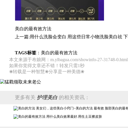
美白的最有效方法
上一篇:
用什么洗脸会变白 用这些日常小物洗脸美白祛
下
TAGS标签
：
美白的最有效方法
本文来源于布娘网：m.ylbagua.com/showinfo-27-31748-0.html
如果你觉得文章还不错！转发只需1秒
❀转载是一种智慧❀分享是一种美德❀
更多有关
护理美白
的相关资讯：