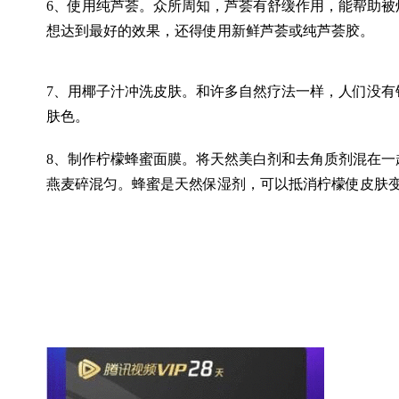
6、使用纯芦荟。众所周知，芦荟有舒缓作用，能帮助
想达到最好的效果，还得使用新鲜芦荟或纯芦荟胶。
7、用椰子汁冲洗皮肤。和许多自然疗法一样，人们没
肤色。
8、制作柠檬蜂蜜面膜。将天然美白剂和去角质剂混在一
燕麦碎混匀。蜂蜜是天然保湿剂，可以抵消柠檬使皮肤变