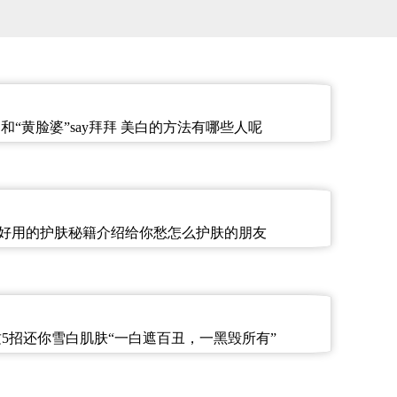
和“黄脸婆”say拜拜 美白的方法有哪些人呢
些好用的护肤秘籍介绍给你愁怎么护肤的朋友
这5招还你雪白肌肤“一白遮百丑，一黑毁所有”