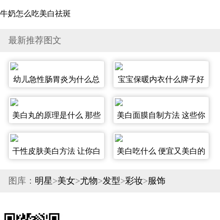
牛奶怎么吃美白祛斑
最新推荐图文
幼儿急性肠胃炎为什么总
宝宝保暖内衣什么牌子好
想睡觉 幼儿急性肠胃炎怎
怎么选宝宝内衣什么牌子
么办造成幼儿肠胃炎的原
好,宝宝保暖内衣怎么选
美白丸的原理是什么 那些
美白面膜自制方法 这些你
因
你不知道的美白丸原理 美
不知道的方法就能把皮肤
白丸原理,美白丸是什么原
白回来 美白面膜自制方
干性皮肤美白方法 让你白
美白吃什么 便宜又美白的
理,美白丸的原理是什么
法,美白面膜怎么做,美白
成一道光 干性皮肤美白方
好物大奉上 美白吃什么,
面膜自制冰激凌
图库：
明星
>
美女
>
尤物
>
发型
>
彩妆
>
服饰
法,干性皮肤怎么美白,干
美白吃什么食物纤维
性皮肤如何美白