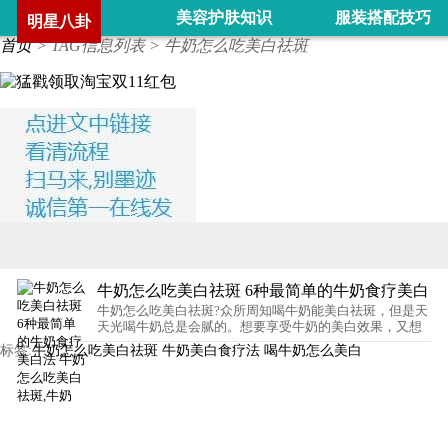
美容护肤知识
服装搭配技巧
明星八卦
首页
> TAG信息列表 > 牛奶怎么吃美白祛斑
牛奶怎么吃美白祛斑 6种最简单的牛奶食疗美白
牛奶怎么吃美白祛斑?众所周知喝牛奶能美白祛斑，但是天
法 牛奶怎么吃美白祛斑,牛奶
天光喝牛奶总是会腻的。想要享受牛奶的美白效果，又想
多点新花样的妹纸可以看看接下来的介绍的牛奶食疗法，
标签:
牛奶怎么吃美白祛斑
牛奶美白食疗法
喝牛奶怎么美白
享受一顿美美的牛奶大餐同时能美白肌肤。…
2020-11-09