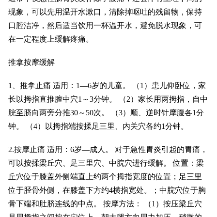
现象，可以先用温开水漱口，清除掉呕吐的残留物，保持
口腔洁净，然后适当饮用一杯温开水，避免脱水现象，可
在一定程度上缓解疼痛。
推拿按摩缓解
1、推拿止痛 适用：1—6岁的儿童。 （1）患儿仰卧位，家
长以拇指直推膻中穴1～3分钟。 （2）家长用两拇指，自中
脘至脐向两旁分推30～50次。 （3）顺、逆时针摩腹各1分
钟。 （4）以拇指端按揉足三里、内关穴各约1分钟。
2.按摩止痛 适用：6岁—成人。 对于急性胃炎引起的胃痛，
可以按揉梁丘穴、足三里穴、中脘穴进行缓解。 位置：梁
丘穴位于膝盖外侧端直上约两个拇指宽度的位置；足三里
位于胫骨外侧，在膝盖下方约4横指宽处。；中脘穴位于胸
骨下端和肚脐连线的中点。 按摩方法： （1）按压梁丘穴