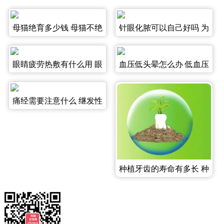
母猫绝育多少钱 母猫不绝
针眼化脓可以自己好吗 为
育会怎么样 母猫绝育注意
什么会长针眼呢 针眼切开
事项
排脓痛吗
眼睛疲劳热敷有什么用 眼
血压低头晕怎么办 低血压
睛疲劳的缓解方法 眼睛疲
不适合吃什么 哪类人血压
劳冷敷有什么用
不宜太低
痛经需要注意什么 继发性
痛经可以治疗吗 原发性痛
经会遗传吗
种植牙齿的寿命有多长 种
植牙齿多久能恢复 如何保
护牙齿?