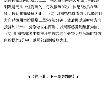
是用拇指之间按在穴位上，朝大腿方向用力加压，稍微的
刺激是无法止住胃痛的。每次按压20秒，休息5秒后在继
续，按到胃痛缓解为止。 （2）以拇指指腹着力，以顺时针
方向稍微用力按揉足三里穴约2分钟，然后再以逆时针方向
按揉约2分钟，分别做左右两腿，以局部感觉到酸胀为佳。
（3）用拇指或者中指按压中脘穴约半分钟，然后顺时针方
向按揉约2分钟，以局部感到酸胀为佳。
●【
往下看，下一页更精彩
】
●